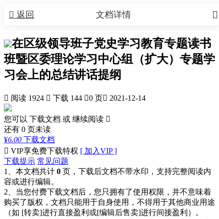


返回
文档详情
在区级领导班子党史学习教育专题读书
班暨区委理论学习中心组（扩大）专题学
习会上的总结讲话提纲

阅读 1924

下载 144

0 页

2021-12-14
您可以 下载文档 或
继续阅读

还有
0
页未读
¥
6.00
下载文档

VIP享免费下载特权
[ 加入VIP ]
下载提示
常见问题
1、本文档共计
0
页，下载后文档不带水印，支持完整阅读内
容或进行编辑。
2、当您付费下载文档后，您只拥有了使用权限，并不意味着
购买了版权，文档只能用于自身使用，不得用于其他商业用途
（如 [转卖]进行直接盈利或[编辑后售卖]进行间接盈利）。